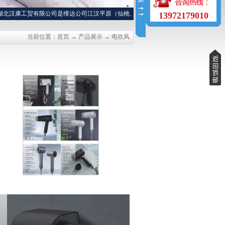
汉康工贸有限公司是维达公司江汉平原（仙桃、天门、潜江、洪湖）特约经销商，长年
13972179010
当前位置：
首页
→
产品展示
→
电吹风