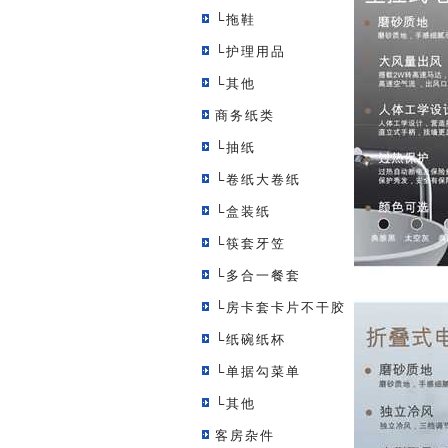
└拖鞋
└护理用品
└其他
商务纸类
└抽纸
└卷纸大卷纸
└盒装纸
└筷套牙笠
└多合一餐套
└房卡套卡片不干胶
└纸碗纸杯
└单据勾菜单
└其他
客房杂件