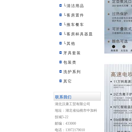
└清洁用品
└客房置件
└推车餐车
└客房杯具器皿
└其他
牙具套装
包装类
洗护系列
其它
联系我们
湖北汉康工贸有限公司
地址：湖北省仙桃市中加科
技城5-22
邮编：433000
电话：13972179010