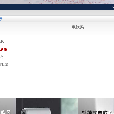
湖北
示
电吹风
吹风
无价格
次
3/11/29