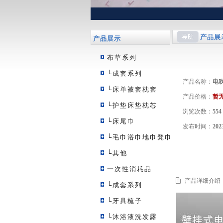
产品展
产品展示
布草系列
└成套系列
产品名称：
电
└床单被套枕套
产品价格：
暂
└护垫床垫枕芯
浏览次数：
554
└床尾巾
发布时间：
202
└毛巾浴巾地巾凳巾
└其他
一次性消耗品
产品详细介绍
└成套系列
└牙具梳子
└沐浴液洗发露